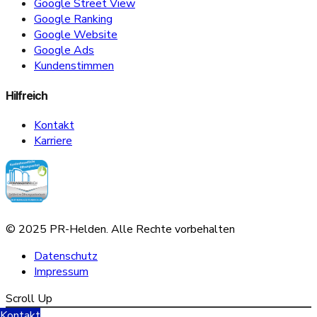
Google Street View
Google Ranking
Google Website
Google Ads
Kundenstimmen
Hilfreich
Kontakt
Karriere
© 2025 PR-Helden. Alle Rechte vorbehalten
Datenschutz
Impressum
Scroll Up
Kontakt
Sofern Sie Ihre Datenschutzeinstellungen ändern möchten z.B. Erteilung