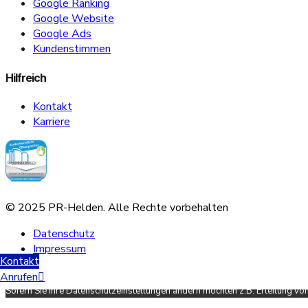
Google Ranking
Google Website
Google Ads
Kundenstimmen
Hilfreich
Kontakt
Karriere
© 2025 PR-Helden. Alle Rechte vorbehalten
Datenschutz
Impressum
Kontakt
Scroll Up
Anrufen
Sofern Sie Ihre Datenschutzeinstellungen ändern möchten z.B. Erteilung von 