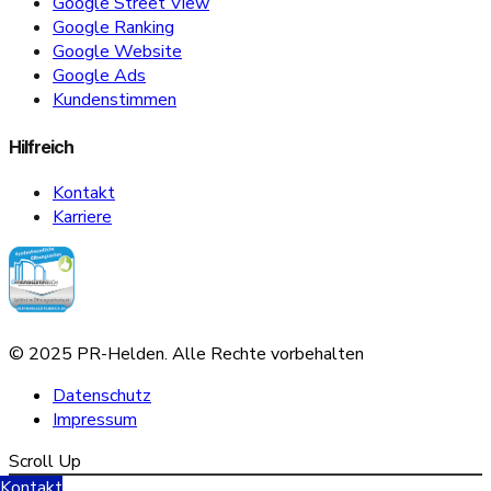
Google Street View
Google Ranking
Google Website
Google Ads
Kundenstimmen
Hilfreich
Kontakt
Karriere
© 2025 PR-Helden. Alle Rechte vorbehalten
Datenschutz
Impressum
Scroll Up
Kontakt
Sofern Sie Ihre Datenschutzeinstellungen ändern möchten z.B. Erteilung