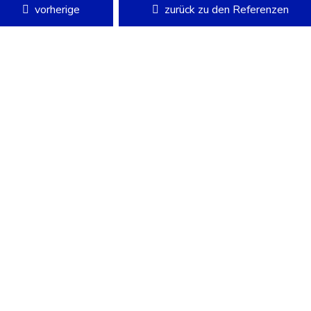
vorherige
zurück zu den Referenzen
Hilfreich
erenzen
Kontakt
 Grad Panorama
Karriere
gle Street View
gle Ranking
gle Website
gle Ads
ndenstimmen