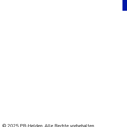
Service
+49 208 30995472
Ref
360
info@pr-helden.de
Goo
Goo
Wienbachstr. 42, 46286 Dorsten
Goo
Bürozeiten: Montag bis Freitag von
Goo
08:00 bis 20:00
Ku
© 2025 PR-Helden. Alle Rechte vorbehalten