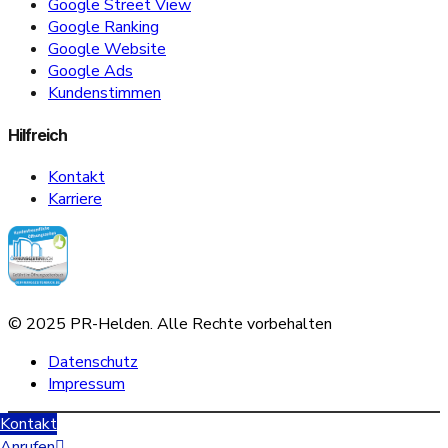
Google Street View
Google Ranking
Google Website
Google Ads
Kundenstimmen
Hilfreich
Kontakt
Karriere
© 2025 PR-Helden. Alle Rechte vorbehalten
Datenschutz
Impressum
Scroll
Kontakt
Sofern Sie Ihre Datenschutzeinstellungen ändern möchten z.B. Erteilung
Up
Anrufen
von Einwilligungen, Widerruf bereits erteilter Einwilligungen klicken Sie