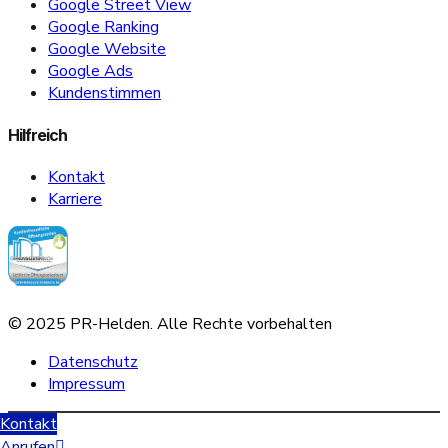
Google Street View
Google Ranking
Google Website
Google Ads
Kundenstimmen
Hilfreich
Kontakt
Karriere
© 2025 PR-Helden. Alle Rechte vorbehalten
Datenschutz
Impressum
Scroll
Kontakt
Sofern Sie Ihre Datenschutzeinstellungen ändern möchten z.B. Erteilung
Up
Anrufen
von Einwilligungen, Widerruf bereits erteilter Einwilligungen klicken Sie