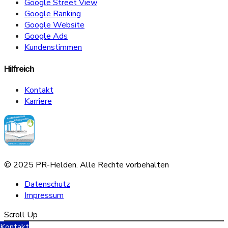
Google Street View
Google Ranking
Google Website
Google Ads
Kundenstimmen
Hilfreich
Kontakt
Karriere
© 2025 PR-Helden. Alle Rechte vorbehalten
Datenschutz
Impressum
Scroll Up
Kontakt
Sofern Sie Ihre Datenschutzeinstellungen ändern möchten z.B. Erteilung