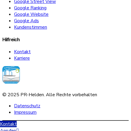
Google Street View
Google Ranking
Google Website
Google Ads
Kundenstimmen
Hilfreich
Kontakt
Karriere
© 2025 PR-Helden. Alle Rechte vorbehalten
Datenschutz
Impressum
Scroll
Kontakt
Sofern Sie Ihre Datenschutzeinstellungen ändern möchten z.B. Erteilung
Up
Anrufen
von Einwilligungen, Widerruf bereits erteilter Einwilligungen klicken Sie