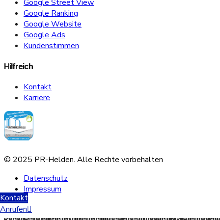
Google Street View
Google Ranking
Google Website
Google Ads
Kundenstimmen
Hilfreich
Kontakt
Karriere
© 2025 PR-Helden. Alle Rechte vorbehalten
Datenschutz
Impressum
Kontakt
Scroll Up
Anrufen
Sofern Sie Ihre Datenschutzeinstellungen ändern möchten z.B. Erteilung von 